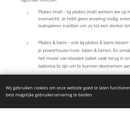
Pilates (mat) - bij pilates (mat) werken we op
evenwicht. Je hebt geen ervaring nodig; enkel 
buikspieren inzetten om zo tot een sterker l
Pilates & barre - ook bij pilates & barre kiez
je powerhouse/core, billen & benen. En omda
het mooie van klassiek ballet vaak terug in o
ballerina te zijn om te kunnen deelnemen aa
Wij gebruiken cookies om onze website goed te laten functioner
GRATIS DAGPAS AANVRAGEN
best mogelijke gebruikerservaring te bieden.
UURROOSTER