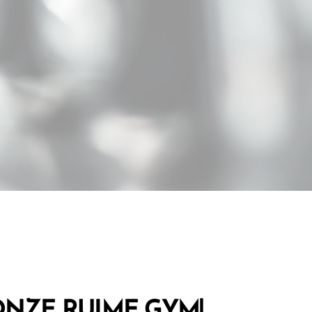
 ONZE RUIME GYM
!