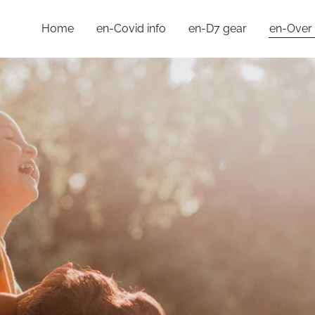
Home
en-Covid info
en-D7 gear
en-Over