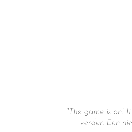
"The game is on! I
verder. Een ni