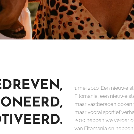
EDREVEN,
1 mei 2010. Een nieuwe st
Fitomania, een nieuwe sta
IONEERD,
maar vastberaden doken 
maar vooral sportief verha
TIVEERD.
2010 hebben we verder g
van Fitomania en hebben 