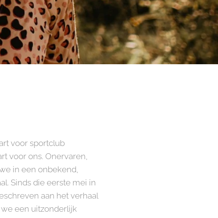
art voor sportclub
rt voor ons. Onervaren,
we in een onbekend,
al. Sinds die eerste mei in
eschreven aan het verhaal
we een uitzonderlijk