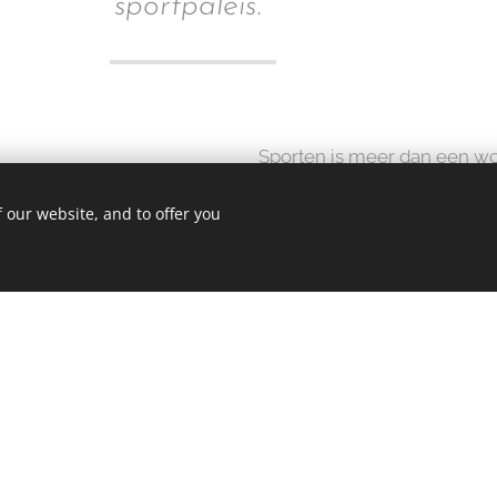
sportpaleis."
Sporten is meer dan een wor
mensen ontmoeten, ontspan
 our website, and to offer you
napraten na je training en g
totaalervaring. De ongeloofli
Fitomania eigen was, inspir
dat wil onze club meer dan 
Een nieuwe setting, een ber
geweldig enthousiast team. W
volgende hoofdstuk: DISTRI