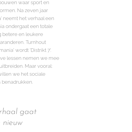
tbouwen waar sport en
vormen. Na zeven jaar
' neemt het verhaal een
a ondergaat een totale
betere en leukere
garanderen. Turnhout
nia' wordt 'Distrikt 7'.
ieve lessen nemen we mee
uitbreiden. Maar vooral:
llen we het sociale
en benadrukken.
erhaal gaat
n nieuw