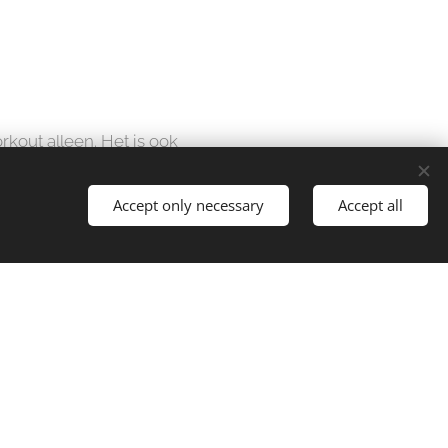
kout alleen. Het is ook
nen, gezellig
enieten. Het is een
Accept only necessary
Accept all
jk gezellige 'vibe' die
eert en motiveert. En
ooit belichamen.
g motivatie, een
ij zijn klaar voor het
KT 7.